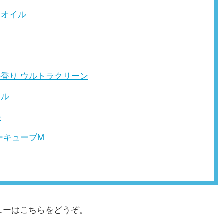
ジオイル
り
の香り ウルトラクリーン
ェル
ル
ーキューブM
ューはこちらをどうぞ。