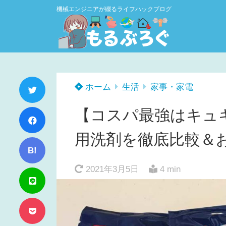
機械エンジニアが綴るライフハックブログ
ホーム
生活
家事・家電
【コスパ最強はキュ
用洗剤を徹底比較＆
B!
2021年3月5日
4 min