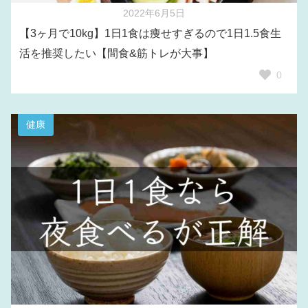
2022年6月5日
【3ヶ月で10kg】1日1食は痩せすぎるので1日1.5食生
活を推奨したい【間食&筋トレが大事】
0
健康